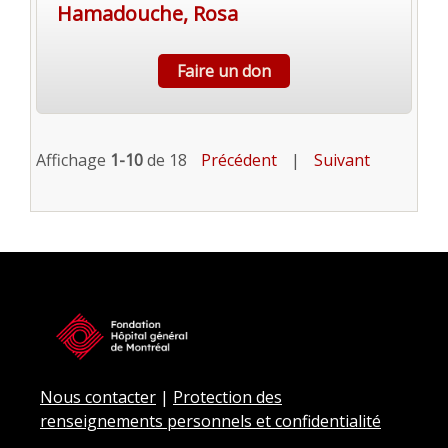
Hamadouche, Rosa
Faire un don
Affichage
1-10
de 18
Précédent
|
Suivant
Nous contacter
|
Protection des
renseignements personnels et confidentialité